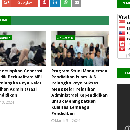
Google+
PEN
 INI
ADEMIK
AKADEMIK
ersiapkan Generasi
Program Studi Manajemen
FIL
dik Berkualitas: MPI
Pendidikan Islam IAIN
Palangka Raya Gelar
Palangka Raya Sukses
ihan Administrasi
Menggelar Pelatihan
ndidikan
Administrasi Kependidikan
untuk Meningkatkan
13, 2024
Kualitas Lembaga
Pendidikan
March 31, 2024