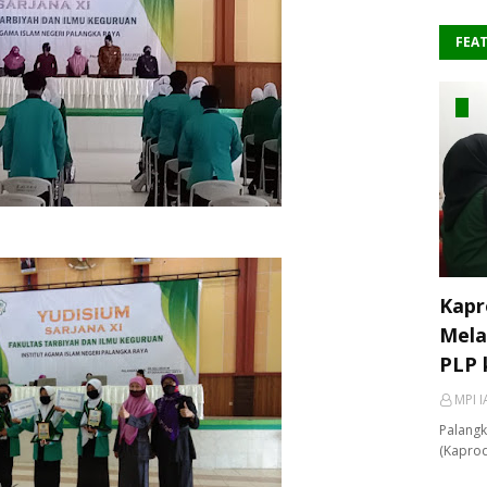
FEA
Kapr
Mela
PLP 
MPI I
Palangk
(Kaprod