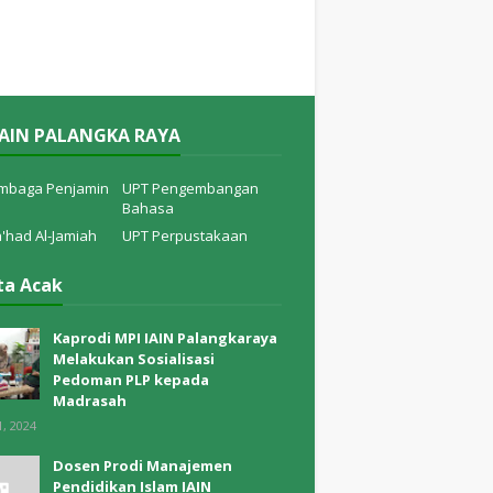
IAIN PALANGKA RAYA
mbaga Penjamin
UPT Pengembangan
Bahasa
'had Al-Jamiah
UPT Perpustakaan
ta Acak
Kaprodi MPI IAIN Palangkaraya
Melakukan Sosialisasi
Pedoman PLP kepada
Madrasah
1, 2024
Dosen Prodi Manajemen
Pendidikan Islam IAIN