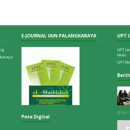
E-JOURNAL IAIN PALANGKARAYA
UPT 
ng
UPT Le
Mutu
ngkaraya
UPT Ma
Berti
July 2
Peta Digital