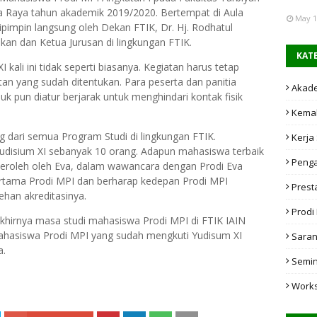
a Raya tahun akademik 2019/2020. Bertempat di Aula
May 1
ipimpin langsung oleh Dekan FTIK, Dr. Hj. Rodhatul
kan dan Ketua Jurusan di lingkungan FTIK.
KAT
kali ini tidak seperti biasanya. Kegiatan harus tetap
n yang sudah ditentukan. Para peserta dan panitia
Akad
k pun diatur berjarak untuk menghindari kontak fisik
Kema
g dari semua Program Studi di lingkungan FTIK.
Kerja
udisium XI sebanyak 10 orang. Adapun mahasiswa terbaik
Penga
diperoleh oleh Eva, dalam wawancara dengan Prodi Eva
rtama Prodi MPI dan berharap kedepan Prodi MPI
Prest
ehan akreditasinya.
Prodi
khirnya masa studi mahasiswa Prodi MPI di FTIK IAIN
mahasiswa Prodi MPI yang sudah mengkuti Yudisum XI
Saran
a.
Semi
Work