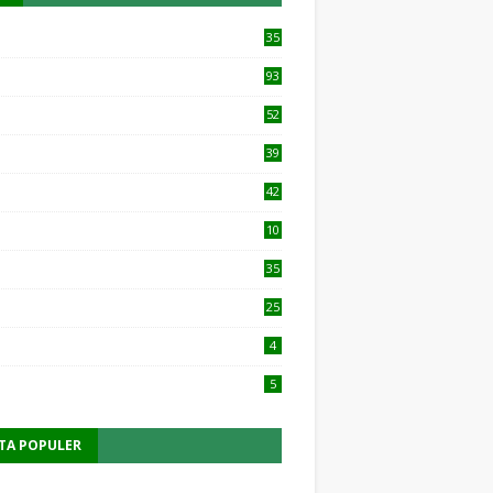
35
93
52
39
42
10
1
35
25
4
5
ITA POPULER