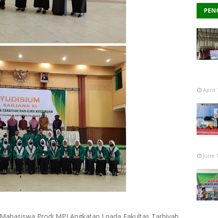
PEN
April 
June 
eh Mahasiswa Prodi MPI Angkatan I pada Fakultas Tarbiyah