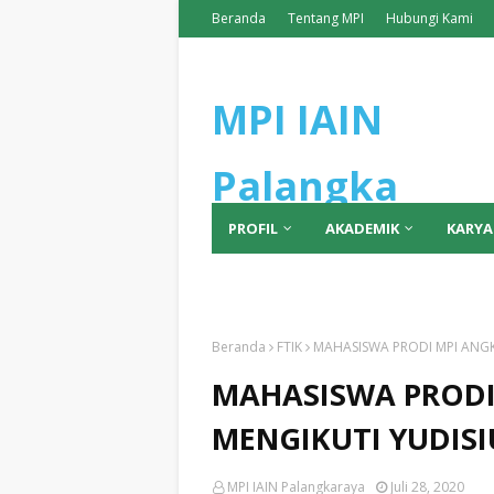
Beranda
Tentang MPI
Hubungi Kami
MPI IAIN
Palangka
PROFIL
AKADEMIK
KARYA
Raya
PMB
AUK
Beranda
FTIK
MAHASISWA PRODI MPI ANGK
MAHASISWA PRODI
MENGIKUTI YUDISI
MPI IAIN Palangkaraya
Juli 28, 2020