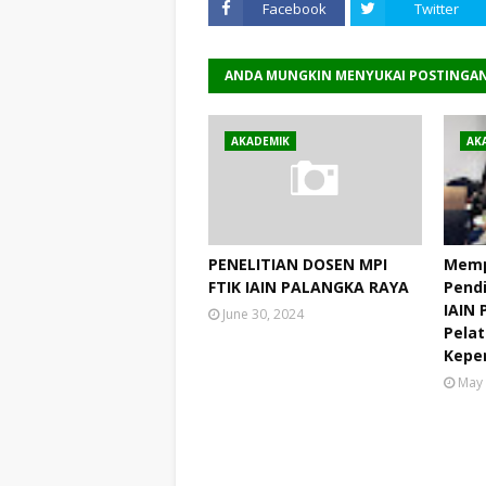
Facebook
Twitter
ANDA MUNGKIN MENYUKAI POSTINGAN
AKADEMIK
AK
PENELITIAN DOSEN MPI
Memp
FTIK IAIN PALANGKA RAYA
Pendi
IAIN 
June 30, 2024
Pelat
Kepe
May 