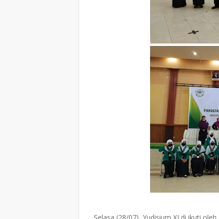
Selasa (28/07), Yudisium XI di ikuti ol