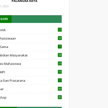
PALANGKA RAYA
1, 2023
EGORI
emik
17
4
hasiswaan
52
 Sama
7
bdian Masyarakat
18
asi Mahasiswa
25
 MPI
15
7
a Dan Prasarana
1
nar
20
shop
30