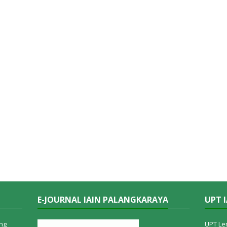
E-JOURNAL IAIN PALANGKARAYA
UPT 
ng
UPT Le