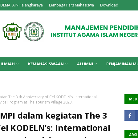
DEMA IAIN Palangkaraya
Lembaga Pers Mahasiswa
Download
 ILMIAH
KEMAHASISWAAN
ALUMNI
PENJAMINAN M
an The 3 th Anniversary of Cel KODELN’s: International
MEDI
ice Program at The Tourism Village 2023.
MPI dalam kegiatan The 3
Cel KODELN’s: International
ARSI