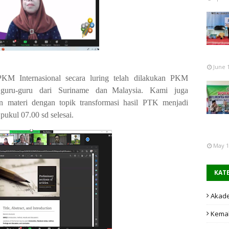
June 
PKM
Internasional
secara
luring
telah
dilakukan PKM
 guru-guru dari Suriname dan
Malaysia. Kami
juga
n materi dengan
topik transformasi hasil PTK menjadi
pukul
07.00 sd selesai.
May 1
KAT
Akad
Kema