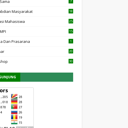
 Sama
7
bdian Masyarakat
18
asi Mahasiswa
25
 MPI
15
7
a Dan Prasarana
1
nar
20
shop
30
GUNJUNG