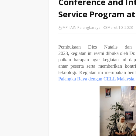
Conference and In
Service Program at
MPI IAIN Palangkaraya
Maret 10, 2023
Pembukaan Dies Natalis dan
2023,
kegiatan
ini
resmi
dibuka
oleh
Dr.
paikan
harapan
agar
kegiatan ini da
antar
peserta
serta
memberikan
kontr
teknologi. Kegiatan ini merupakan bent
Palangka Raya dengan CELL Malaysia.