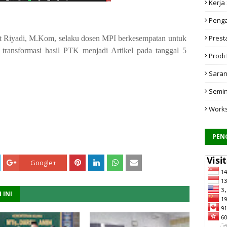
Kerja
Penga
Prest
 Riyadi,
M.Kom, selaku dosen MPI berkesempatan untuk
k transformasi hasil PTK menjadi Artikel pada tanggal 5
Prodi
.
Saran
Semi
Work
PEN
Google+
 INI