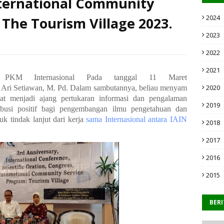
ternational Community
2024
 The Tourism Village 2023.
2023
2022
2021
 PKM Internasional Pada tanggal 11 Maret
2020
Ari
Setiawan,
M.
Pd.
Dalam
sambutannya,
beliau
menyam
pat menjadi ajang pertukaran informasi dan pengalaman
2019
ibusi
positif
bagi
pengembangan
ilmu
pengetahuan
dan
uk tindak lanjut dari kerja
sama Internasional antara IAIN
2018
2017
2016
2015
BER