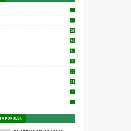
35
93
52
39
42
10
1
35
25
4
5
ITA POPULER