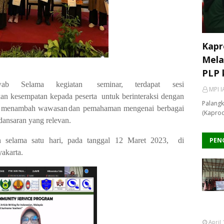
Kapr
Mela
PLP 
ab Selama kegiatan
seminar, terdapat sesi
MPI I
kan
kesempatan
kepada
peserta
untuk
berinteraksi dengan
Palangk
pat menambah wawasan
dan pemahaman mengenai berbagai
(Kaprod
 dan
saran
yang
relevan.
 selama satu hari,
pada
tanggal 12 Maret
2023,
di
PEN
akarta.
April 