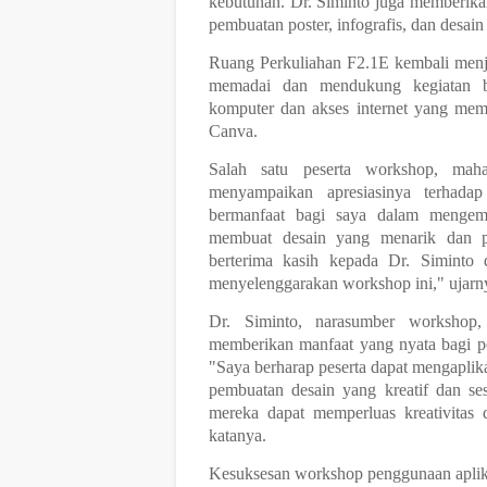
kebutuhan. Dr. Siminto juga memberika
pembuatan poster, infografis, dan desain
Ruang Perkuliahan F2.1E kembali menja
memadai dan mendukung kegiatan be
komputer dan akses internet yang me
Canva.
Salah satu peserta workshop, mah
menyampaikan apresiasinya terhada
bermanfaat bagi saya dalam mengemb
membuat desain yang menarik dan p
berterima kasih kepada Dr. Siminto
menyelenggarakan workshop ini," ujarn
Dr. Siminto, narasumber workshop
memberikan manfaat yang nyata bagi pe
"Saya berharap peserta dapat mengaplik
pembuatan desain yang kreatif dan se
mereka dapat memperluas kreativitas 
katanya.
Kesuksesan workshop penggunaan aplik