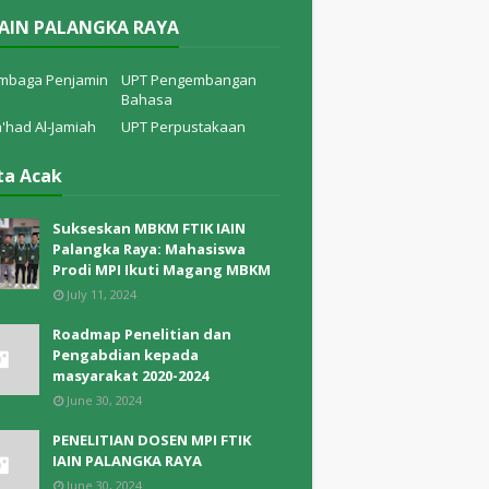
IAIN PALANGKA RAYA
mbaga Penjamin
UPT Pengembangan
Bahasa
'had Al-Jamiah
UPT Perpustakaan
ta Acak
Sukseskan MBKM FTIK IAIN
Palangka Raya: Mahasiswa
Prodi MPI Ikuti Magang MBKM
July 11, 2024
Roadmap Penelitian dan
Pengabdian kepada
masyarakat 2020-2024
June 30, 2024
PENELITIAN DOSEN MPI FTIK
IAIN PALANGKA RAYA
June 30, 2024