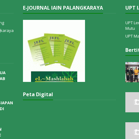
E-JOURNAL IAIN PALANGKARAYA
UPT 
ng
UPT Le
Mutu
ngkaraya
UPT Ma
Berti
KUA
AB
Peta Digital
SIAPAN
DI
N
E