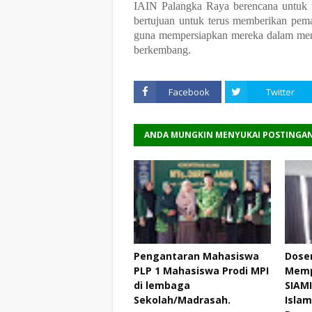
IAIN Palangka Raya berencana untuk t
bertujuan untuk terus memberikan pem
guna mempersiapkan mereka dalam meng
berkembang.
Facebook
Twitter
ANDA MUNGKIN MENYUKAI POSTINGAN
Pengantaran Mahasiswa
Dose
PLP 1 Mahasiswa Prodi MPI
Memp
di lembaga
SIAMI
Sekolah/Madrasah.
Islam