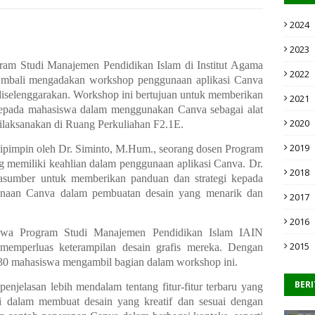
2024
2023
ram Studi Manajemen Pendidikan Islam di Institut Agama
2022
embali mengadakan workshop penggunaan aplikasi Canva
 diselenggarakan. Workshop ini bertujuan untuk memberikan
2021
kepada mahasiswa dalam menggunakan Canva sebagai alat
2020
 dilaksanakan di Ruang Perkuliahan F2.1E.
2019
 dipimpin oleh Dr. Siminto, M.Hum., seorang dosen Program
 memiliki keahlian dalam penggunaan aplikasi Canva. Dr.
2018
rasumber untuk memberikan panduan dan strategi kepada
unaan Canva dalam pembuatan desain yang menarik dan
2017
2016
siswa Program Studi Manajemen Pendidikan Islam IAIN
2015
memperluas keterampilan desain grafis mereka. Dengan
ar 30 mahasiswa mengambil bagian dalam workshop ini.
BER
enjelasan lebih mendalam tentang fitur-fitur terbaru yang
egi dalam membuat desain yang kreatif dan sesuai dengan