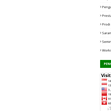
Penga
Prest
Prodi
Saran
Semi
Work
PEN