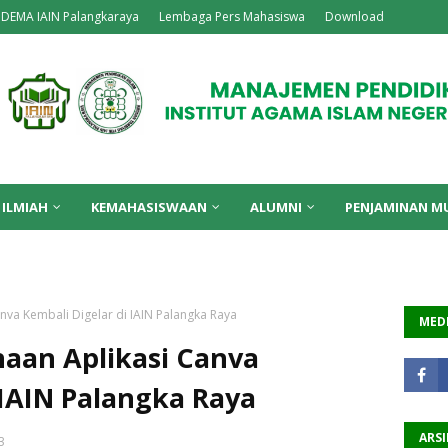
DEMA IAIN Palangkaraya
Lembaga Pers Mahasiswa
Download
 ILMIAH
KEMAHASISWAAN
ALUMNI
PENJAMINAN M
va Kembali Digelar di IAIN Palangka Raya
MEDI
aan Aplikasi Canva
 IAIN Palangka Raya
ARSI
3