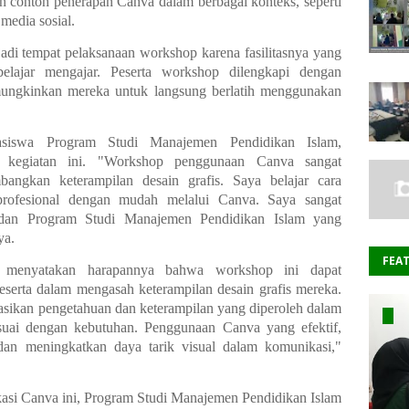
n contoh penerapan Canva dalam berbagai konteks, seperti
 media sosial.
di tempat pelaksanaan workshop karena fasilitasnya yang
lajar mengajar. Peserta workshop dilengkapi dengan
mungkinkan mereka untuk langsung berlatih menggunakan
asiswa Program Studi Manajemen Pendidikan Islam,
p kegiatan ini. "Workshop penggunaan Canva sangat
angkan keterampilan desain grafis. Saya belajar cara
rofesional dengan mudah melalui Canva. Saya sangat
 dan Program Studi Manajemen Pendidikan Islam yang
ya.
FEA
, menyatakan harapannya bahwa workshop ini dapat
serta dalam mengasah keterampilan desain grafis mereka.
asikan pengetahuan dan keterampilan yang diperoleh dalam
suai dengan kebutuhan. Penggunaan Canva yang efektif,
dan meningkatkan daya tarik visual dalam komunikasi,"
asi Canva ini, Program Studi Manajemen Pendidikan Islam