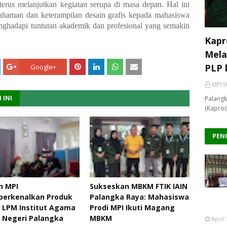
erus melanjutkan kegiatan serupa di masa depan. Hal ini
ahaman dan keterampilan desain grafis kepada mahasiswa
hadapi tuntutan akademik dan profesional yang semakin
Kapr
Mela
PLP 
Google+
MPI I
 INI
Palangk
(Kaprod
PEN
n MPI
Sukseskan MBKM FTIK IAIN
erkenalkan Produk
Palangka Raya: Mahasiswa
 LPM Institut Agama
Prodi MPI Ikuti Magang
 Negeri Palangka
MBKM
April 