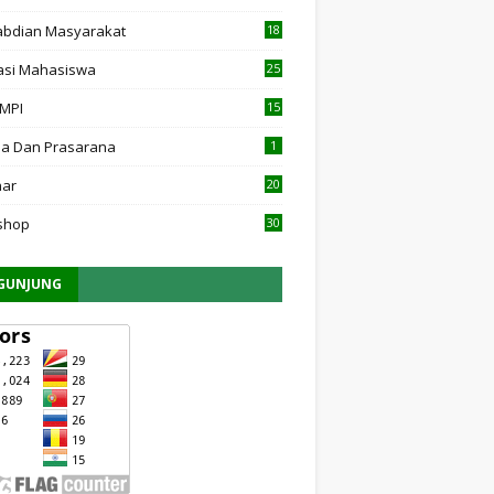
bdian Masyarakat
18
asi Mahasiswa
25
 MPI
15
7
a Dan Prasarana
1
nar
20
shop
30
GUNJUNG