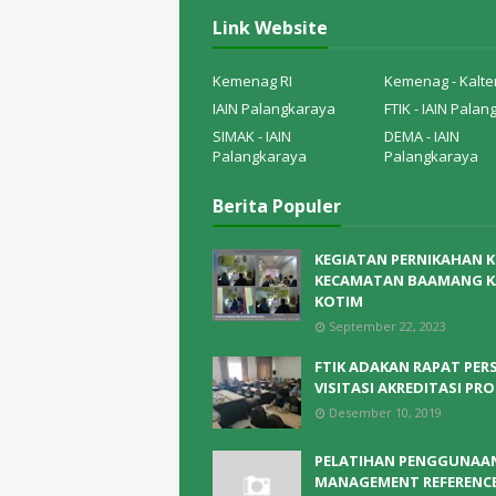
Link Website
Kemenag RI
Kemenag - Kalte
IAIN Palangkaraya
FTIK - IAIN Pala
SIMAK - IAIN
DEMA - IAIN
Palangkaraya
Palangkaraya
Berita Populer
KEGIATAN PERNIKAHAN 
KECAMATAN BAAMANG K
KOTIM
September 22, 2023
FTIK ADAKAN RAPAT PER
VISITASI AKREDITASI PRO
Desember 10, 2019
PELATIHAN PENGGUNAA
MANAGEMENT REFERENC