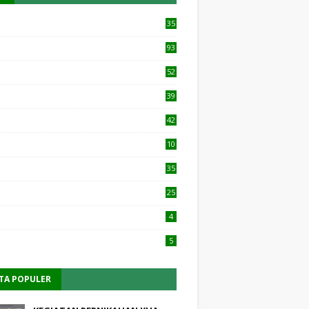
35
93
52
39
42
10
1
35
25
4
5
ITA POPULER